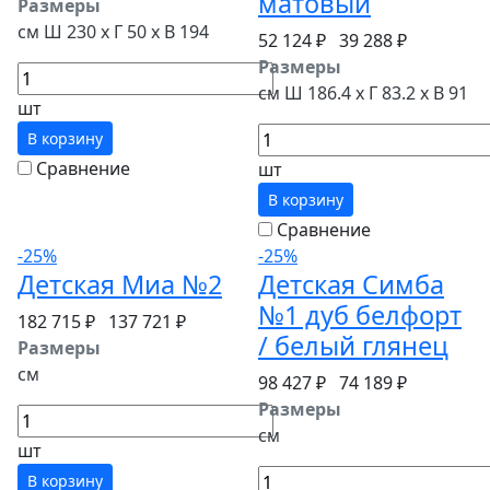
матовый
Размеры
см Ш 230 x Г 50 x В 194
52 124 ₽
39 288 ₽
Размеры
см Ш 186.4 x Г 83.2 x В 91
шт
В корзину
Сравнение
шт
В корзину
Сравнение
-25%
-25%
Детская Миа №2
Детская Симба
№1 дуб белфорт
182 715 ₽
137 721 ₽
/ белый глянец
Размеры
см
98 427 ₽
74 189 ₽
Размеры
см
шт
В корзину