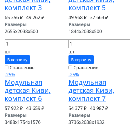
комплект 3
комплект 5
65 356 ₽
49 262 ₽
49 968 ₽
37 663 ₽
Размеры
Размеры
2655x2038x500
1844x2038x500
шт
шт
В корзину
В корзину
Сравнение
Сравнение
-25%
-25%
Модульная
Модульная
детская Киви,
детская Киви,
комплект 6
комплект 7
57 922 ₽
43 659 ₽
54 377 ₽
40 987 ₽
Размеры
Размеры
3488x1754x1576
3736x2038x1932