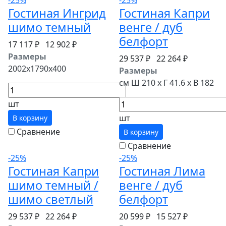
-25%
-25%
Гостиная Ингрид
Гостиная Капри
шимо темный
венге / дуб
белфорт
17 117 ₽
12 902 ₽
Размеры
29 537 ₽
22 264 ₽
2002x1790x400
Размеры
см Ш 210 x Г 41.6 x В 182
шт
шт
В корзину
Сравнение
В корзину
Сравнение
-25%
-25%
Гостиная Капри
Гостиная Лима
шимо темный /
венге / дуб
шимо светлый
белфорт
29 537 ₽
22 264 ₽
20 599 ₽
15 527 ₽