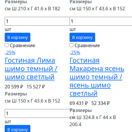
Размеры
Размеры
см Ш 210 x Г 41.6 x В 182
см Ш 150 x Г 43.6 x В 152
шт
шт
В корзину
В корзину
Сравнение
Сравнение
-25%
-25%
Гостиная Лима
Гостиная
шимо темный /
Макарена ясень
шимо светлый
шимо темный /
ясень шимо
20 599 ₽
15 527 ₽
светлый
Размеры
см Ш 150 x Г 43.6 x В 152
69 431 ₽
52 334 ₽
Размеры
см Ш 324.8 x Г 44 x В
шт
200.4
В корзину