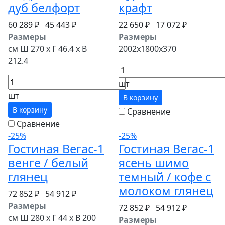
дуб белфорт
крафт
60 289 ₽
45 443 ₽
22 650 ₽
17 072 ₽
Размеры
Размеры
см Ш 270 x Г 46.4 x В
2002x1800x370
212.4
шт
шт
В корзину
В корзину
Сравнение
Сравнение
-25%
-25%
Гостиная Вегас-1
Гостиная Вегас-1
венге / белый
ясень шимо
глянец
темный / кофе с
молоком глянец
72 852 ₽
54 912 ₽
Размеры
72 852 ₽
54 912 ₽
см Ш 280 x Г 44 x В 200
Размеры