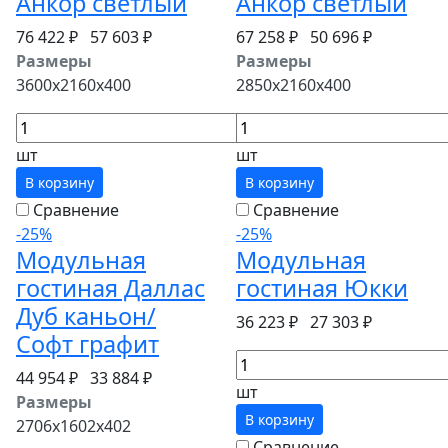
Анкор светлый
Анкор светлый
76 422 ₽
57 603 ₽
67 258 ₽
50 696 ₽
Размеры
Размеры
3600x2160x400
2850x2160x400
шт
шт
В корзину
В корзину
Сравнение
Сравнение
-25%
-25%
Модульная
Модульная
гостиная Даллас
гостиная Юкки
Дуб каньон/
36 223 ₽
27 303 ₽
Софт графит
44 954 ₽
33 884 ₽
шт
Размеры
В корзину
2706x1602x402
Сравнение