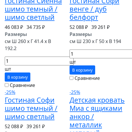
Гостиная Сиенна
Гостиная Софи
шимо темный /
венге / дуб
шимо светлый
белфорт
46 083 ₽
34 735 ₽
52 088 ₽
39 261 ₽
Размеры
Размеры
см Ш 260 x Г 41.4 x В
см Ш 230 x Г 50 x В 194
192.2
шт
шт
В корзину
В корзину
Сравнение
Сравнение
-25%
-25%
Гостиная Софи
Детская кровать
шимо темный /
Миа с ящиками
шимо светлый
анкор /
металлик
52 088 ₽
39 261 ₽