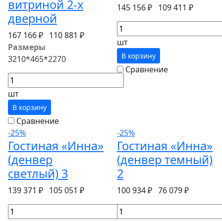
витриной 2-х
145 156 ₽
109 411 ₽
дверной
167 166 ₽
110 881 ₽
шт
Размеры
В корзину
3210*465*2270
Сравнение
шт
В корзину
Сравнение
-25%
-25%
Гостиная «Инна»
Гостиная «Инна»
(денвер
(денвер темный)
светлый) 3
2
139 371 ₽
105 051 ₽
100 934 ₽
76 079 ₽