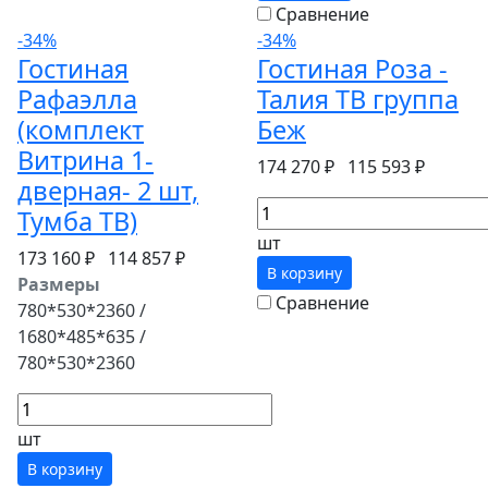
Сравнение
-34%
-34%
Гостиная
Гостиная Роза -
Рафаэлла
Талия ТВ группа
(комплект
Беж
Витрина 1-
174 270 ₽
115 593 ₽
дверная- 2 шт,
Тумба ТВ)
шт
173 160 ₽
114 857 ₽
В корзину
Размеры
Сравнение
780*530*2360 /
1680*485*635 /
780*530*2360
шт
В корзину