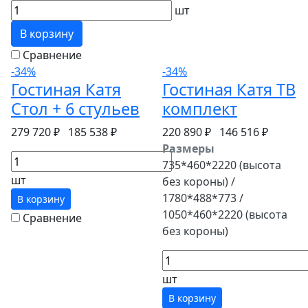
шт
В корзину
Сравнение
-34%
-34%
Гостиная Катя
Гостиная Катя ТВ
Стол + 6 стульев
комплект
279 720 ₽
185 538 ₽
220 890 ₽
146 516 ₽
Размеры
735*460*2220 (высота
шт
без короны) /
1780*488*773 /
В корзину
1050*460*2220 (высота
Сравнение
без короны)
шт
В корзину