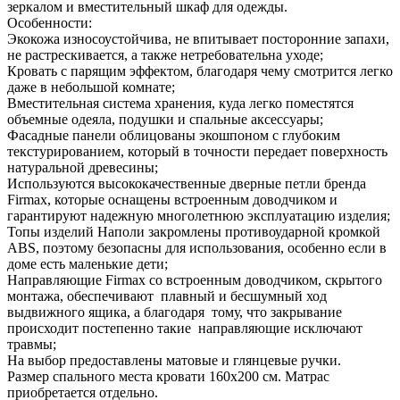
зеркалом и вместительный шкаф для одежды.
Особенности:
Экокожа износоустойчива, не впитывает посторонние запахи,
не растрескивается, а также нетребовательна уходе;
Кровать с парящим эффектом, благодаря чему смотрится легко
даже в небольшой комнате;
Вместительная система хранения, куда легко поместятся
объемные одеяла, подушки и спальные аксессуары;
Фасадные панели облицованы экошпоном с глубоким
текстурированием, который в точности передает поверхность
натуральной древесины;
Используются высококачественные дверные петли бренда
Firmax, которые оснащены встроенным доводчиком и
гарантируют надежную многолетнюю эксплуатацию изделия;
Топы изделий Наполи закромлены противоударной кромкой
ABS, поэтому безопасны для использования, особенно если в
доме есть маленькие дети;
Направляющие Firmax со встроенным доводчиком, скрытого
монтажа, обеспечивают плавный и бесшумный ход
выдвижного ящика, а благодаря тому, что закрывание
происходит постепенно такие направляющие исключают
травмы;
На выбор предоставлены матовые и глянцевые ручки.
Размер спального места кровати 160x200 см. Матрас
приобретается отдельно.