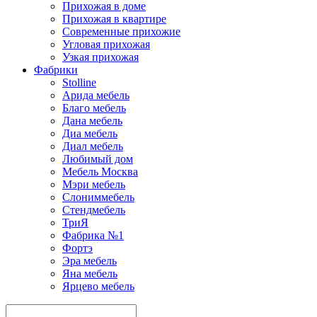
Прихожая в доме
Прихожая в квартире
Современные прихожие
Угловая прихожая
Узкая прихожая
Фабрики
Stolline
Арида мебель
Благо мебель
Дана мебель
Диа мебель
Диал мебель
Любимый дом
Мебель Москва
Мэри мебель
Слониммебель
Стендмебель
ТриЯ
Фабрика №1
Фортэ
Эра мебель
Яна мебель
Ярцево мебель