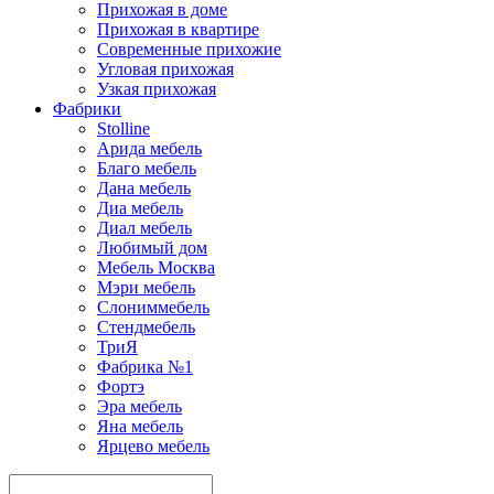
Прихожая в доме
Прихожая в квартире
Современные прихожие
Угловая прихожая
Узкая прихожая
Фабрики
Stolline
Арида мебель
Благо мебель
Дана мебель
Диа мебель
Диал мебель
Любимый дом
Мебель Москва
Мэри мебель
Слониммебель
Стендмебель
ТриЯ
Фабрика №1
Фортэ
Эра мебель
Яна мебель
Ярцево мебель