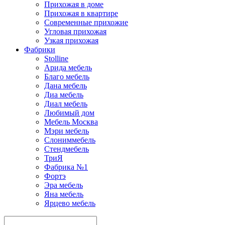
Прихожая в доме
Прихожая в квартире
Современные прихожие
Угловая прихожая
Узкая прихожая
Фабрики
Stolline
Арида мебель
Благо мебель
Дана мебель
Диа мебель
Диал мебель
Любимый дом
Мебель Москва
Мэри мебель
Слониммебель
Стендмебель
ТриЯ
Фабрика №1
Фортэ
Эра мебель
Яна мебель
Ярцево мебель