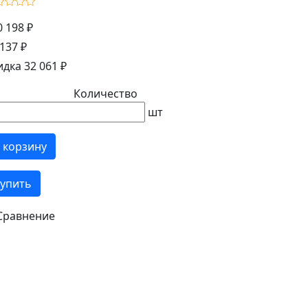
0 198 ₽
137 ₽
идка 32 061 ₽
Количество
шт
 корзину
упить
Сравнение