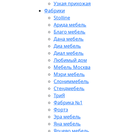
Узкая прихожая
Фабрики
Stolline
Арида мебель
Благо мебель
Дана мебель
Диа мебель
Диал мебель
Любимый дом
Мебель Москва
Мэри мебель
Слониммебель
Стендмебель
ТриЯ
Фабрика №1
Фортэ
Эра мебель
Яна мебель
Ярцево мебель