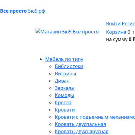
Все просто
5ю5.рф
Войти
Реги
Корзина
0 п
на сумму
0 
Мебель по типу
Библиотеки
Витрины
Диван
Зеркала
Комоды
Кресла
Кровати
Кровати с подъемным механизм
Кровать двуспальная
Кровать двухъярусная