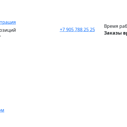
страция
Время раб
+7 905 788 25 25
озиций
Заказы в
₽
ом