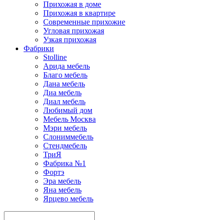
Прихожая в доме
Прихожая в квартире
Современные прихожие
Угловая прихожая
Узкая прихожая
Фабрики
Stolline
Арида мебель
Благо мебель
Дана мебель
Диа мебель
Диал мебель
Любимый дом
Мебель Москва
Мэри мебель
Слониммебель
Стендмебель
ТриЯ
Фабрика №1
Фортэ
Эра мебель
Яна мебель
Ярцево мебель