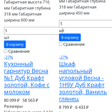
мм Габаритная глубина
Габаритная высота 716
318 мм Габаритная
мм Габаритная глубина
ширина 450 мм
318 мм Габаритная
ширина 600 мм
шт
шт
В корзину
Сравнение
В корзину
Сравнение
-27%
-27%
Кухонный
Шкаф
гарнитур Весна
напольный
№1 Дуб Крафт
угловой Весна -
золотой, Кофе с
1Н9У Дуб Крафт
молоком
золотой, Ваниль
глянец
80 099 ₽
58 563 ₽
Размеры
8 799 ₽
6 433 ₽