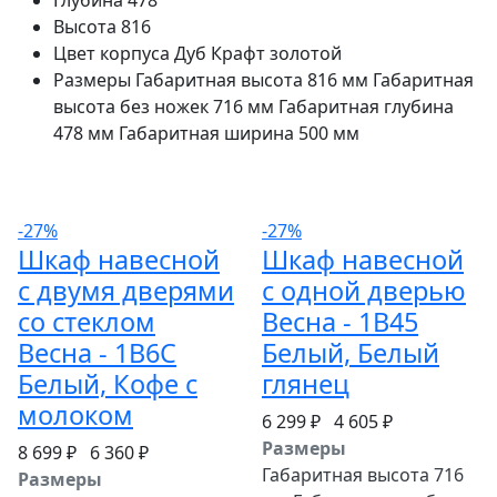
Глубина
478
Высота
816
Цвет корпуса
Дуб Крафт золотой
Размеры
Габаритная высота 816 мм Габаритная
высота без ножек 716 мм Габаритная глубина
478 мм Габаритная ширина 500 мм
-27%
-27%
Шкаф навесной
Шкаф навесной
c двумя дверями
c одной дверью
со стеклом
Весна - 1В45
Весна - 1В6С
Белый, Белый
Белый, Кофе с
глянец
молоком
6 299 ₽
4 605 ₽
Размеры
8 699 ₽
6 360 ₽
Габаритная высота 716
Размеры