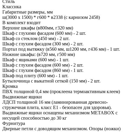
Стиль
Классика
Габаритные размеры, мм
ш(3000 х 1500) * г600 * в2338 (с карнизом 2458)
В комплект входит
Верхние шкафы (в800мм, г320 мм)
Шкаф с глухими фасадом (600 мм) - 2 шт.
Шкаф со стеклом (450 мм) - 2 шт.
Шкаф с глухим фасадом (300 мм) - 2 шт.
Портал под вытяжку (в560 мм, ш1200 мм, г436 мм) - 1 шт.
Нижние шкафы: (в720 мм, г500 мм)
Шкаф с ящиками (600 мм) - 1 шт.
Шкаф с глухим фасадом (600 мм) - 2 шт.
Шкаф с глухим фасадом (860 мм) - 1 шт.
Шкаф под плиту (600 мм) - 1 шт.
Бутылочница с выкатной сеткой (150 мм) - 2 шт.
Кромка
ПВХ толщиной 0,4 мм (проклеена термоактивным клеем)
Выдвижные ящики
ЛДСП толщиной 16 мм (ламинированная древесно-
стружечная плита, класс E1 - безопасен для здоровья).
Выдвижные ящики оснащены механизмом МЕТАBOX с
несущей способностью до 30 кг
Фурнитура
Дверные петли с доводящим механизмом. Опоры (ножки)