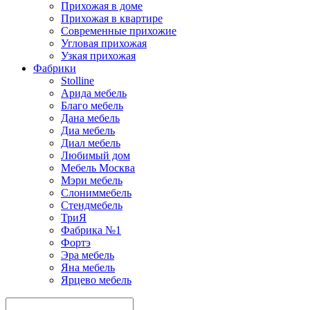
Прихожая в доме
Прихожая в квартире
Современные прихожие
Угловая прихожая
Узкая прихожая
Фабрики
Stolline
Арида мебель
Благо мебель
Дана мебель
Диа мебель
Диал мебель
Любимый дом
Мебель Москва
Мэри мебель
Слониммебель
Стендмебель
ТриЯ
Фабрика №1
Фортэ
Эра мебель
Яна мебель
Ярцево мебель