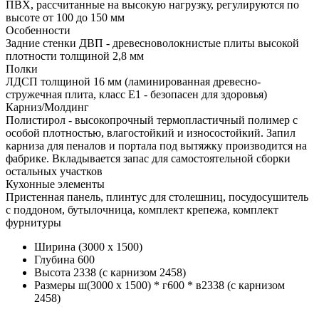
ПВХ, рассчитанные на высокую нагрузку, регулируются по
высоте от 100 до 150 мм
Особенности
Задние стенки ДВП - древесноволокнистые плиты высокой
плотности толщиной 2,8 мм
Полки
ЛДСП толщиной 16 мм (ламинированная древесно-
стружечная плита, класс E1 - безопасен для здоровья)
Карниз/Молдинг
Полистирол - высокопрочный термопластичный полимер с
особой плотностью, влагостойкий и износостойкий. Запил
карниза для пеналов и портала под вытяжку производится на
фабрике. Вкладывается запас для самостоятельной сборки
остальных участков
Кухонные элементы
Пристенная панель, плинтус для столешниц, посудосушитель
с поддоном, бутылочница, комплект крепежа, комплект
фурнитуры
Ширина
(3000 х 1500)
Глубина
600
Высота
2338 (с карнизом 2458)
Размеры
ш(3000 х 1500) * г600 * в2338 (с карнизом
2458)