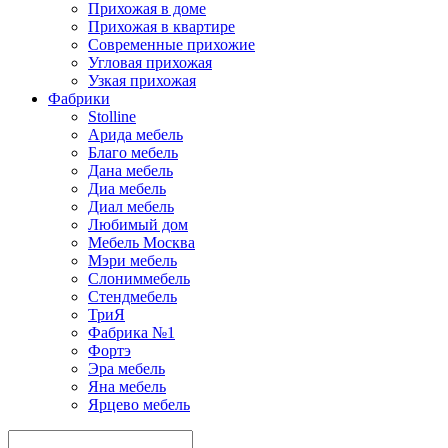
Прихожая в доме
Прихожая в квартире
Современные прихожие
Угловая прихожая
Узкая прихожая
Фабрики
Stolline
Арида мебель
Благо мебель
Дана мебель
Диа мебель
Диал мебель
Любимый дом
Мебель Москва
Мэри мебель
Слониммебель
Стендмебель
ТриЯ
Фабрика №1
Фортэ
Эра мебель
Яна мебель
Ярцево мебель