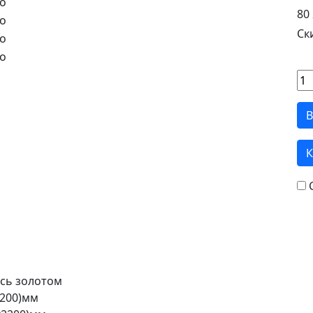
80 
Ск
В
К
сь золотом
2200)мм