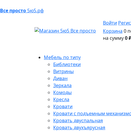
Все просто
5ю5.рф
Войти
Реги
Корзина
0 п
на сумму
0 
Мебель по типу
Библиотеки
Витрины
Диван
Зеркала
Комоды
Кресла
Кровати
Кровати с подъемным механизм
Кровать двуспальная
Кровать двухъярусная