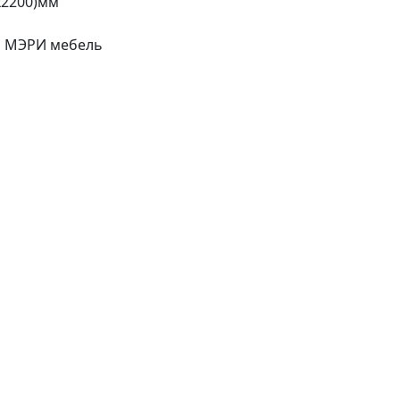
х2200)мм
и МЭРИ мебель
о