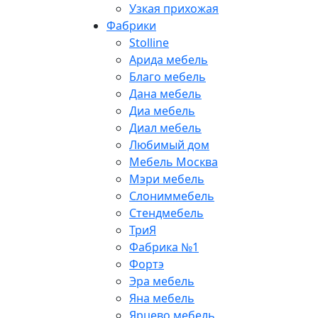
Узкая прихожая
Фабрики
Stolline
Арида мебель
Благо мебель
Дана мебель
Диа мебель
Диал мебель
Любимый дом
Мебель Москва
Мэри мебель
Слониммебель
Стендмебель
ТриЯ
Фабрика №1
Фортэ
Эра мебель
Яна мебель
Ярцево мебель