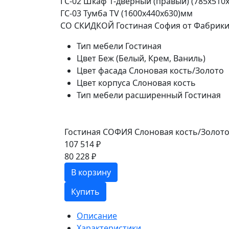
ГС-02 Шкаф 1-дверный (правый) (785х510
ГС-03 Тумба TV (1600х440х630)мм
СО СКИДКОЙ Гостиная София от Фабрик
Тип мебели
Гостиная
Цвет
Беж (Белый, Крем, Ваниль)
Цвет фасада
Слоновая кость/Золото
Цвет корпуса
Слоновая кость
Тип мебели расширенный
Гостиная
Гостиная СОФИЯ Слоновая кость/Золот
107 514 ₽
80 228 ₽
В корзину
Купить
Описание
Характеристики