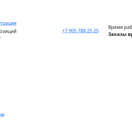
страция
Время раб
+7 905 788 25 25
озиций
Заказы в
₽
ом