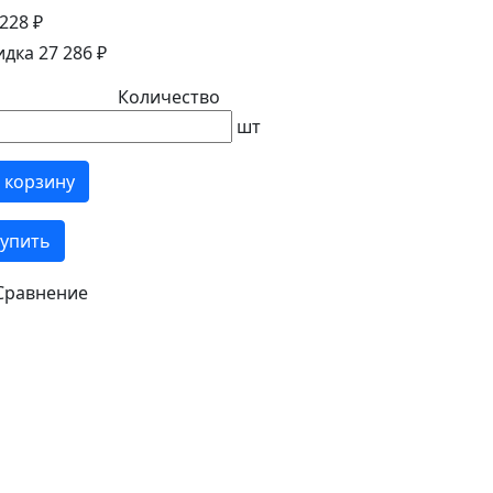
228 ₽
идка 27 286 ₽
Количество
шт
 корзину
упить
Сравнение