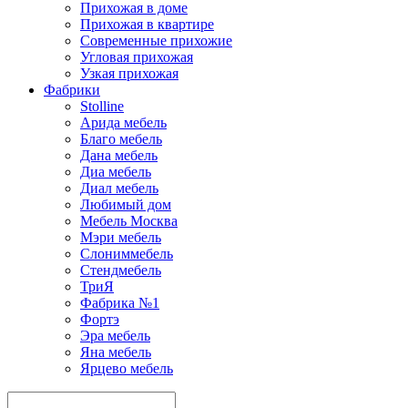
Прихожая в доме
Прихожая в квартире
Современные прихожие
Угловая прихожая
Узкая прихожая
Фабрики
Stolline
Арида мебель
Благо мебель
Дана мебель
Диа мебель
Диал мебель
Любимый дом
Мебель Москва
Мэри мебель
Слониммебель
Стендмебель
ТриЯ
Фабрика №1
Фортэ
Эра мебель
Яна мебель
Ярцево мебель