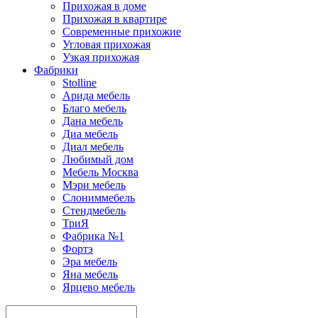
Прихожая в доме
Прихожая в квартире
Современные прихожие
Угловая прихожая
Узкая прихожая
Фабрики
Stolline
Арида мебель
Благо мебель
Дана мебель
Диа мебель
Диал мебель
Любимый дом
Мебель Москва
Мэри мебель
Слониммебель
Стендмебель
ТриЯ
Фабрика №1
Фортэ
Эра мебель
Яна мебель
Ярцево мебель