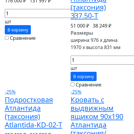
176 000 ₽
131 997 ₽
(таксония)
337.50-T
шт
51 000 ₽
38 249 ₽
В корзину
Размеры
Сравнение
ширина 976 x длина
1970 x высота 831 мм
шт
В корзину
Сравнение
-25%
-25%
Подростковая
Кровать с
Атлантида
выдвижным
(таксония)
ящиком 90х190
Atlantida-KD-02-T
Атлантида
(таксония/