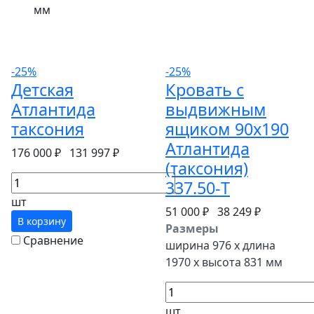
мм
-25%
-25%
Детская
Кровать с
Атлантида
выдвижным
таксония
ящиком 90х190
Атлантида
176 000 ₽
131 997 ₽
(таксония)
337.50-T
шт
51 000 ₽
38 249 ₽
В корзину
Размеры
Сравнение
ширина 976 x длина
1970 x высота 831 мм
шт