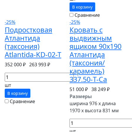
В корзину
Сравнение
-25%
-25%
Подростковая
Кровать с
Атлантида
выдвижным
(таксония)
ящиком 90х190
Atlantida-KD-02-T
Атлантида
(таксония/
352 000 ₽
263 993 ₽
карамель)
337.50-T-Ca
шт
51 000 ₽
38 249 ₽
В корзину
Размеры
Сравнение
ширина 976 x длина
1970 x высота 831 мм
шт