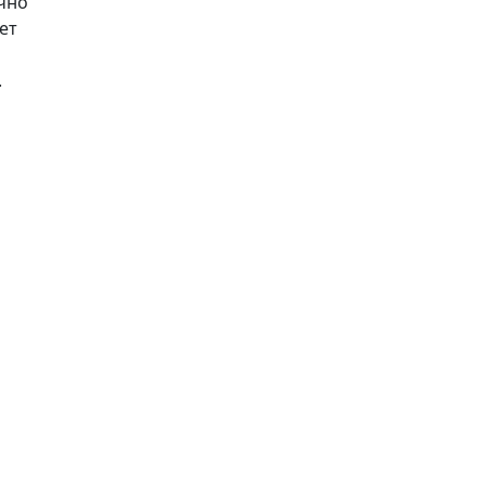
ично
ет
.