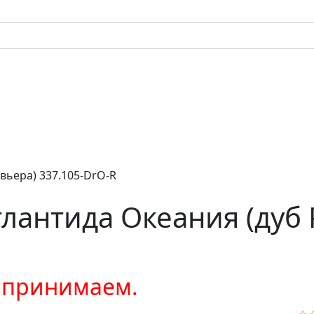
вьера) 337.105-DrO-R
лантида Океания (дуб 
е принимаем.