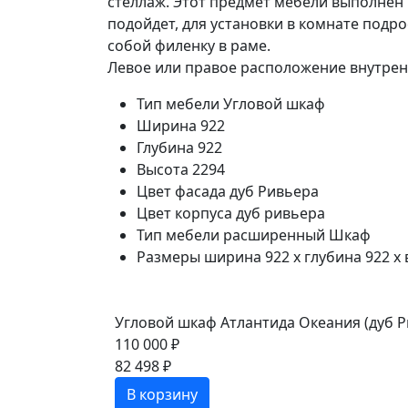
стеллаж. Этот предмет мебели выполнен 
подойдет, для установки в комнате подро
собой филенку в раме.
Левое или правое расположение внутренн
Тип мебели
Угловой шкаф
Ширина
922
Глубина
922
Высота
2294
Цвет фасада
дуб Ривьера
Цвет корпуса
дуб ривьера
Тип мебели расширенный
Шкаф
Размеры
ширина 922 x глубина 922 x
Угловой шкаф Атлантида Океания (дуб Р
110 000 ₽
82 498 ₽
В корзину