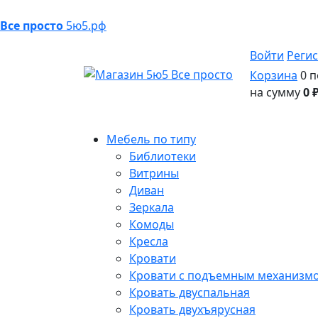
Все просто
5ю5.рф
Войти
Реги
Корзина
0 п
на сумму
0 
Мебель по типу
Библиотеки
Витрины
Диван
Зеркала
Комоды
Кресла
Кровати
Кровати с подъемным механизм
Кровать двуспальная
Кровать двухъярусная