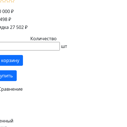
0 000 ₽
498 ₽
идка 27 502 ₽
Количество
шт
 корзину
упить
Сравнение
оенный