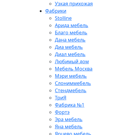
Узкая прихожая
Фабрики
Stolline
Арида мебель
Благо мебель
Дана мебель
Диа мебель
Диал мебель
Любимый дом
Мебель Москва
Мэри мебель
Слониммебель
Стендмебель
ТриЯ
Фабрика №1
Фортэ
Эра мебель
Яна мебель
Ярцево мебель