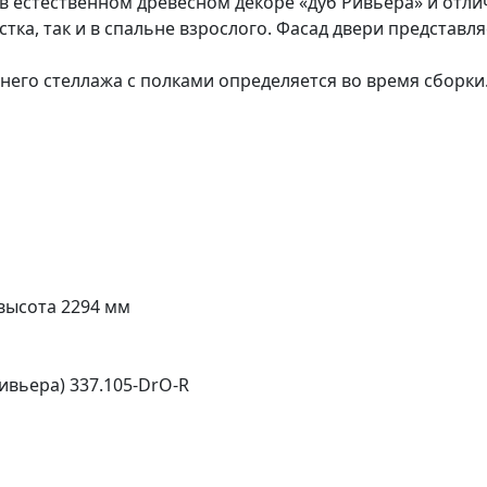
в естественном древесном декоре «дуб Ривьера» и отл
стка, так и в спальне взрослого. Фасад двери представля
его стеллажа с полками определяется во время сборки
 высота 2294 мм
ивьера) 337.105-DrO-R