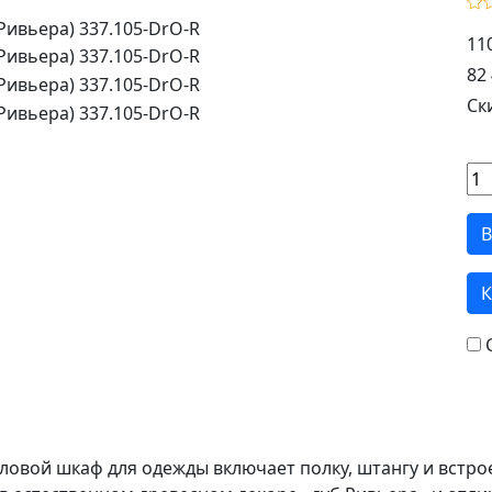
11
82 
Ск
В
К
ловой шкаф для одежды включает полку, штангу и встр