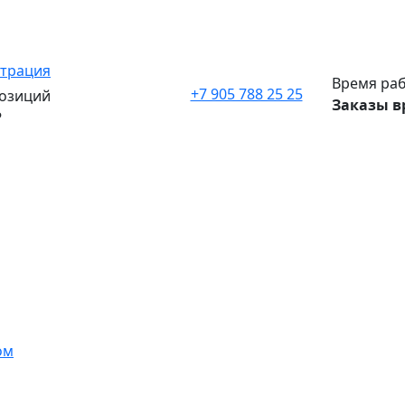
страция
Время раб
+7 905 788 25 25
озиций
Заказы в
₽
ом