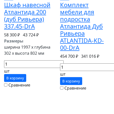
Шкаф навесной
Комплект
Атлантида 200
мебели для
(дуб Ривьера)
подростка
337.45-DrA
Атлантида Дуб
Ривьера
58 300 ₽
43 724 ₽
ATLANTIDA-KD-
Размеры
00-DrA
ширина 1997 x глубина
302 x высота 802 мм
454 700 ₽
341 016 ₽
шт
шт
В корзину
В корзину
Сравнение
Сравнение