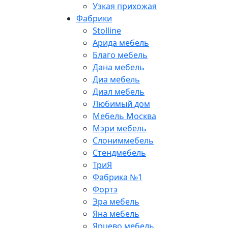
Узкая прихожая
Фабрики
Stolline
Арида мебель
Благо мебель
Дана мебель
Диа мебель
Диал мебель
Любимый дом
Мебель Москва
Мэри мебель
Слониммебель
Стендмебель
ТриЯ
Фабрика №1
Фортэ
Эра мебель
Яна мебель
Ярцево мебель