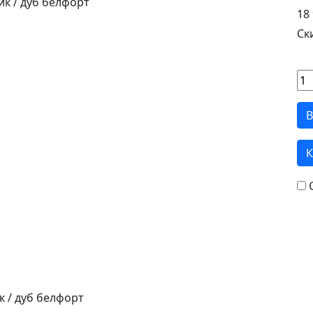
18 
Ск
В
К
к / дуб белфорт