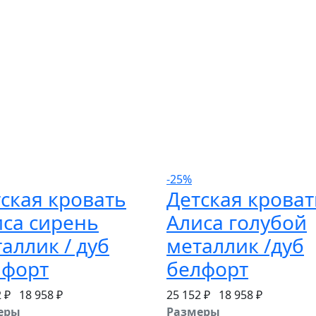
-25%
ская кровать
Детская кроват
са сирень
Алиса голубой
аллик / дуб
металлик /дуб
лфорт
белфорт
2 ₽
18 958 ₽
25 152 ₽
18 958 ₽
еры
Размеры