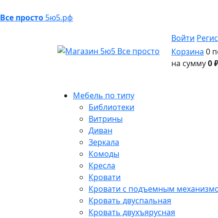
Все просто
5ю5.рф
Войти
Реги
Корзина
0 п
на сумму
0 
Мебель по типу
Библиотеки
Витрины
Диван
Зеркала
Комоды
Кресла
Кровати
Кровати с подъемным механизм
Кровать двуспальная
Кровать двухъярусная