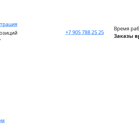
страция
Время раб
+7 905 788 25 25
озиций
Заказы в
₽
ом