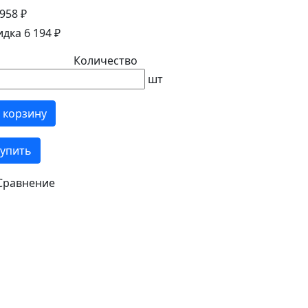
958 ₽
идка 6 194 ₽
Количество
шт
 корзину
упить
Сравнение