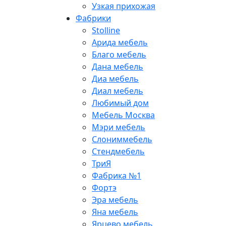
Узкая прихожая
Фабрики
Stolline
Арида мебель
Благо мебель
Дана мебель
Диа мебель
Диал мебель
Любимый дом
Мебель Москва
Мэри мебель
Слониммебель
Стендмебель
ТриЯ
Фабрика №1
Фортэ
Эра мебель
Яна мебель
Ярцево мебель