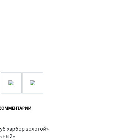
КОММЕНТАРИИ
дуб харбор золотой»
льный»