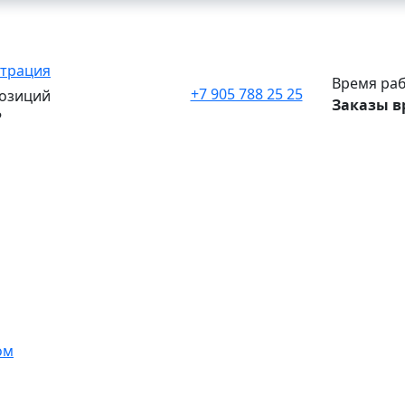
страция
Время раб
+7 905 788 25 25
озиций
Заказы в
₽
ом