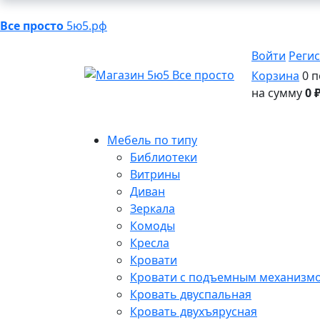
Все просто
5ю5.рф
Войти
Реги
Корзина
0 п
на сумму
0 
Мебель по типу
Библиотеки
Витрины
Диван
Зеркала
Комоды
Кресла
Кровати
Кровати с подъемным механизм
Кровать двуспальная
Кровать двухъярусная