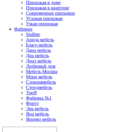
Прихожая в доме
Прихожая в квартире
Современные прихожие
Угловая прихожая
Узкая прихожая
Фабрики
Stolline
Арида мебель
Благо мебель
Дана мебель
Диа мебель
Диал мебель
Любимый дом
Мебель Москва
Мэри мебель
Слониммебель
Стендмебель
ТриЯ
Фабрика №1
Фортэ
Эра мебель
Яна мебель
Ярцево мебель