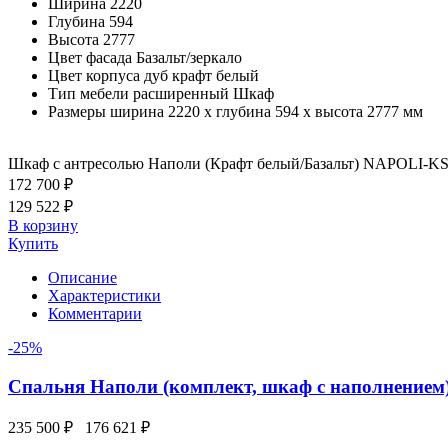
Ширина
2220
Глубина
594
Высота
2777
Цвет фасада
Базальт/зеркало
Цвет корпуса
дуб крафт белый
Тип мебели расширенный
Шкаф
Размеры
ширина 2220 x глубина 594 x высота 2777 мм
Шкаф с антресолью Наполи (Крафт белый/Базальт) NAPOLI-K
172 700 ₽
129 522 ₽
В корзину
Купить
Описание
Характеристики
Комментарии
-25%
Спальня Наполи (комплект, шкаф с наполнением
235 500 ₽
176 621 ₽