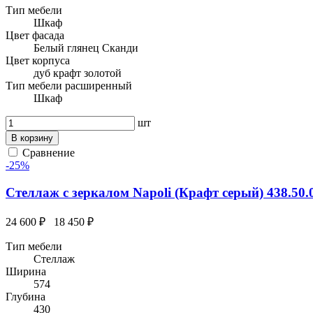
Тип мебели
Шкаф
Цвет фасада
Белый глянец Сканди
Цвет корпуса
дуб крафт золотой
Тип мебели расширенный
Шкаф
шт
В корзину
Сравнение
-25%
Стеллаж с зеркалом Napoli (Крафт серый) 438.50.
24 600 ₽
18 450 ₽
Тип мебели
Стеллаж
Ширина
574
Глубина
430