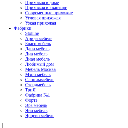
Прихожая в доме
Прихожая в квартире
Современные прихожие
Угловая прихожая
Узкая прихожая
Фабрики
Stolline
Арида мебель
Благо мебель
Дана мебель
Диа мебель
Диал мебель
Любимый дом
Мебель Москва
Мэри мебель
Слониммебель
Стендмебель
ТриЯ
Фабрика №1
Фортэ
Эра мебель
Яна мебель
Ярцево мебель