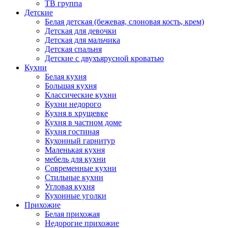
ТВ группа
Детские
Белая детская (бежевая, слоновая кость, крем)
Детская для девочки
Детская для мальчика
Детская спальня
Детские с двухъярусной кроватью
Кухни
Белая кухня
Большая кухня
Классические кухни
Кухни недорого
Кухня в хрущевке
Кухня в частном доме
Кухня гостиная
Кухонный гарнитур
Маленькая кухня
мебель для кухни
Современные кухни
Стильные кухни
Угловая кухня
Кухонные уголки
Прихожие
Белая прихожая
Недорогие прихожие