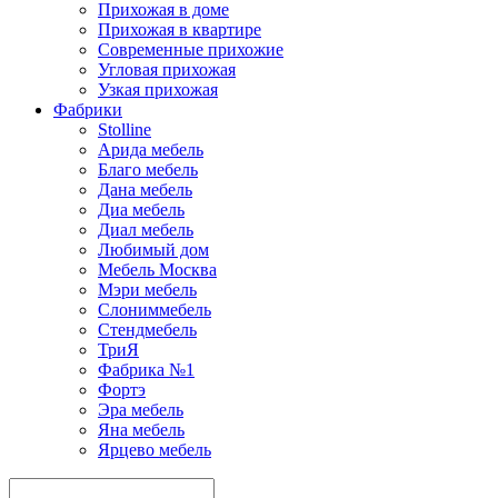
Прихожая в доме
Прихожая в квартире
Современные прихожие
Угловая прихожая
Узкая прихожая
Фабрики
Stolline
Арида мебель
Благо мебель
Дана мебель
Диа мебель
Диал мебель
Любимый дом
Мебель Москва
Мэри мебель
Слониммебель
Стендмебель
ТриЯ
Фабрика №1
Фортэ
Эра мебель
Яна мебель
Ярцево мебель