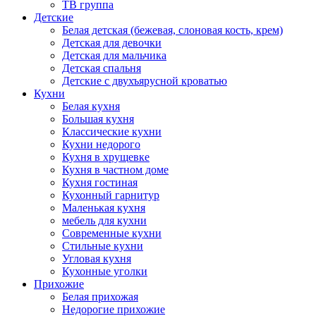
ТВ группа
Детские
Белая детская (бежевая, слоновая кость, крем)
Детская для девочки
Детская для мальчика
Детская спальня
Детские с двухъярусной кроватью
Кухни
Белая кухня
Большая кухня
Классические кухни
Кухни недорого
Кухня в хрущевке
Кухня в частном доме
Кухня гостиная
Кухонный гарнитур
Маленькая кухня
мебель для кухни
Современные кухни
Стильные кухни
Угловая кухня
Кухонные уголки
Прихожие
Белая прихожая
Недорогие прихожие