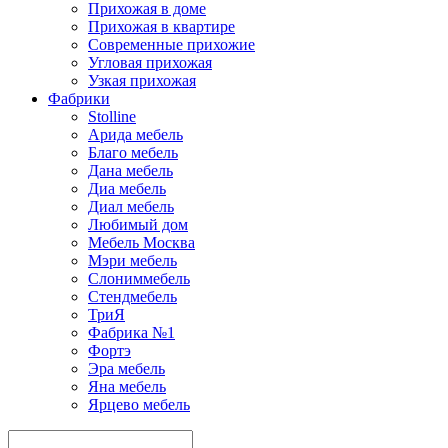
Прихожая в доме
Прихожая в квартире
Современные прихожие
Угловая прихожая
Узкая прихожая
Фабрики
Stolline
Арида мебель
Благо мебель
Дана мебель
Диа мебель
Диал мебель
Любимый дом
Мебель Москва
Мэри мебель
Слониммебель
Стендмебель
ТриЯ
Фабрика №1
Фортэ
Эра мебель
Яна мебель
Ярцево мебель