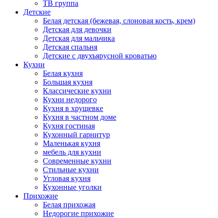
ТВ группа
Детские
Белая детская (бежевая, слоновая кость, крем)
Детская для девочки
Детская для мальчика
Детская спальня
Детские с двухъярусной кроватью
Кухни
Белая кухня
Большая кухня
Классические кухни
Кухни недорого
Кухня в хрущевке
Кухня в частном доме
Кухня гостиная
Кухонный гарнитур
Маленькая кухня
мебель для кухни
Современные кухни
Стильные кухни
Угловая кухня
Кухонные уголки
Прихожие
Белая прихожая
Недорогие прихожие