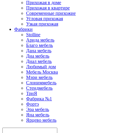
Прихожая в доме
Прихожая в квартире
Современные прихожие
Угловая прихожая
Узкая прихожая
Фабрики
Stolline
Арида мебель
Благо мебель
Дана мебель
Диа мебель
Диал мебель
Любимый дом
Мебель Москва
Мэри мебель
Слониммебель
Стендмебель
ТриЯ
Фабрика №1
Фортэ
Эра мебель
Яна мебель
Ярцево мебель