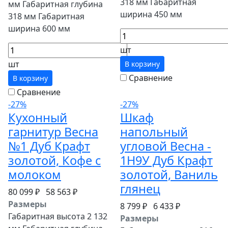
318 мм Габаритная
мм Габаритная глубина
ширина 450 мм
318 мм Габаритная
ширина 600 мм
шт
шт
В корзину
Сравнение
В корзину
Сравнение
-27%
-27%
Кухонный
Шкаф
гарнитур Весна
напольный
№1 Дуб Крафт
угловой Весна -
золотой, Кофе с
1Н9У Дуб Крафт
молоком
золотой, Ваниль
глянец
80 099 ₽
58 563 ₽
Размеры
8 799 ₽
6 433 ₽
Габаритная высота 2 132
Размеры