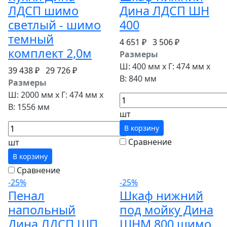
ЛДСП шимо
Дина ЛДСП ШН
светлый - шимо
400
темный
4 651 ₽
3 506 ₽
комплект 2,0м
Размеры
Ш: 400 мм x Г: 474 мм x
39 438 ₽
29 726 ₽
В: 840 мм
Размеры
Ш: 2000 мм x Г: 474 мм x
В: 1556 мм
шт
В корзину
Сравнение
шт
В корзину
Сравнение
-25%
-25%
Пенал
Шкаф нижний
напольный
под мойку Дина
Дина ЛДСП ШП
ШНМ 800 шимо