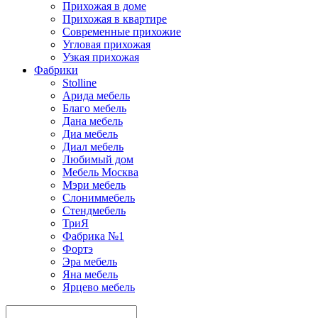
Прихожая в доме
Прихожая в квартире
Современные прихожие
Угловая прихожая
Узкая прихожая
Фабрики
Stolline
Арида мебель
Благо мебель
Дана мебель
Диа мебель
Диал мебель
Любимый дом
Мебель Москва
Мэри мебель
Слониммебель
Стендмебель
ТриЯ
Фабрика №1
Фортэ
Эра мебель
Яна мебель
Ярцево мебель