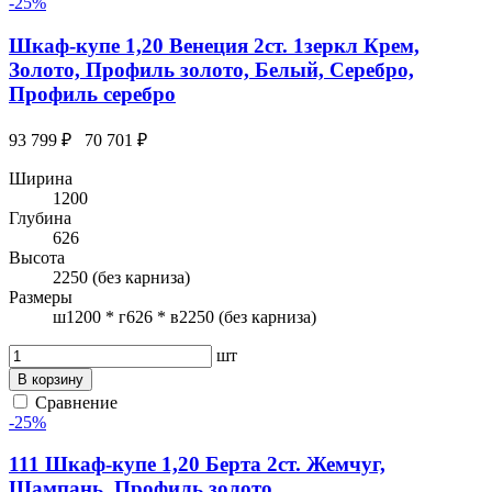
-25%
Шкаф-купе 1,20 Венеция 2ст. 1зеркл Крем,
Золото, Профиль золото, Белый, Серебро,
Профиль серебро
93 799 ₽
70 701 ₽
Ширина
1200
Глубина
626
Высота
2250 (без карниза)
Размеры
ш1200 * г626 * в2250 (без карниза)
шт
В корзину
Сравнение
-25%
111 Шкаф-купе 1,20 Берта 2ст. Жемчуг,
Шампань, Профиль золото