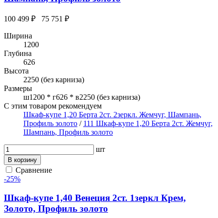
100 499 ₽
75 751 ₽
Ширина
1200
Глубина
626
Высота
2250 (без карниза)
Размеры
ш1200 * г626 * в2250 (без карниза)
С этим товаром рекомендуем
Шкаф-купе 1,20 Берта 2ст. 2зеркл. Жемчуг, Шампань,
Профиль золото
/
111 Шкаф-купе 1,20 Берта 2ст. Жемчуг,
Шампань, Профиль золото
шт
В корзину
Сравнение
-25%
Шкаф-купе 1,40 Венеция 2ст. 1зеркл Крем,
Золото, Профиль золото